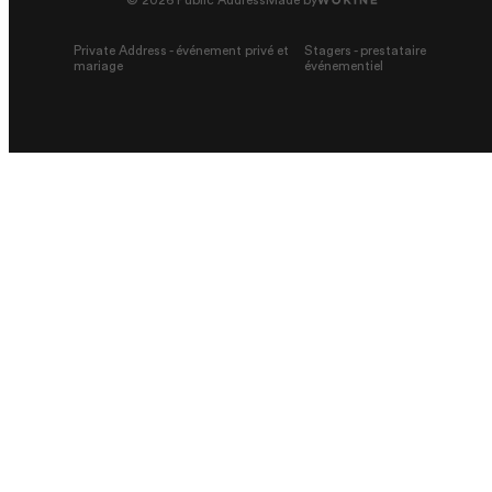
Private Address - événement privé et
Stagers - prestataire
mariage
événementiel