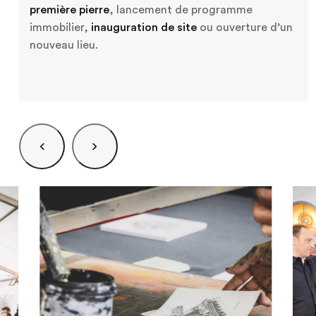
Notre agence
première pierre
, lancement de programme
immobilier,
inauguration de site
ou ouverture d’un
Nos expertises
nouveau lieu.
Notre accompagnement
Nos réalisations
Certifiée ISO 20121
Lille
21 Avenue de l'Europe
59223 Roncq
+33 (0) 3 20 72 39 98