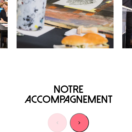
Paris
20 Rue Cambon
75001 Paris
+33 (0)1 44 50 40 70
Le Touquet
62520 Le Touquet
+33 (3) 20 72 39 98
Notre
accompagnement